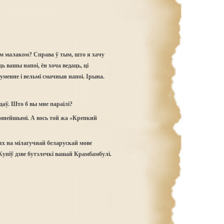
ім малаком? Справа ў тым, што я хачу
ь вашы напоі, ён хоча ведаць, ці
менне і вельмі смачныя напоі. Ірына.
даў. Што б вы мне параілі?
мнейшымі. А вось той жа «Крепкий
ях на мілагучнай беларускай мове
упіў дзве бутэлечкі вашай Крамбамбулі.