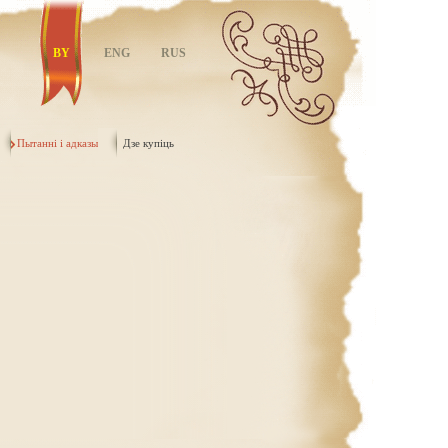
BY
ENG
RUS
Пытанні i адказы
Дзе купіць