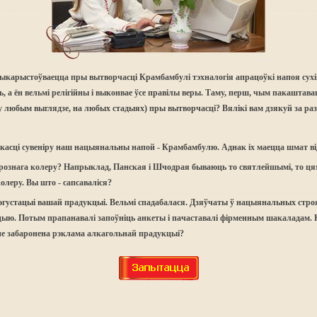
 выкарыстоўваецца пры вытворчасці Крамбамбулі тэхналогія апрацоўкі напоя сух
 а ён вельмі релігійны і выконвае ўсе правілы веры. Таму, перш, чым пакаштавац
любым выглядзе, на любых стадыях) пры вытворчасці? Вялікі вам дзякуй за разу
 якасці сувеніру наш нацыянальны напой - Крамбамбулю. Аднак іх маецца шмат ві
ознага колеру? Напрыклад, Панская і Шчодрая бываюць то святлейшымі, то ця
олеру. Вы што - сапсаваліся?
дэгустацыі вашай прадукцыі. Вельмі спадабалася. Дзяўчаты ў нацыянальных стро
ю. Потым прапанавалі запоўніць анкеты і пачаставалі фірменным шакаладам. К
 не забаронена рэклама алкагольнай прадукцыі?