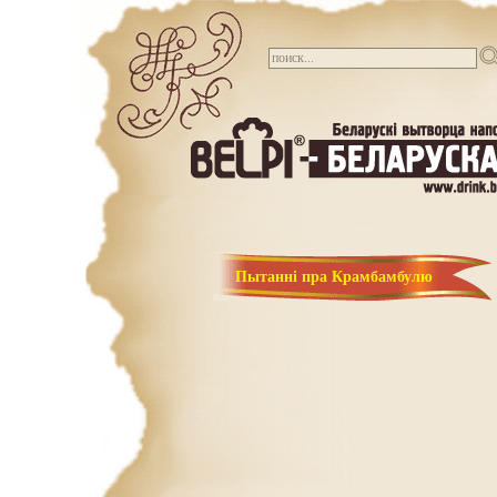
Пытанні пра Крамбамбулю