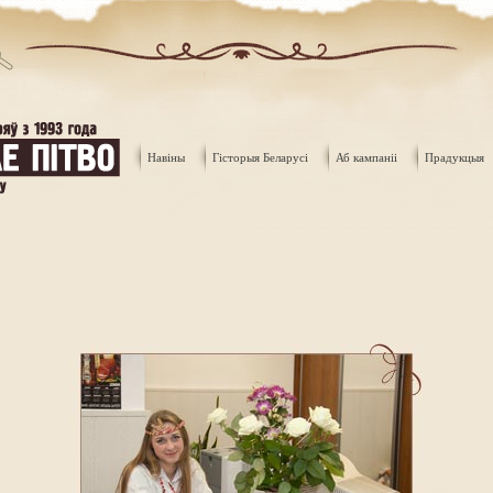
Навiны
Гiсторыя Беларусi
Аб кампанii
Прадукцыя