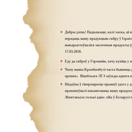
Добры дзень! Падкажыце, калі ласка, ці
перадаць вашу прадукцыю сябру ў Ізраіль,
выкарыстоўваліся малочныя прадукты (у 
17.03.2010.
Еду да сяброў у Германію, хачу купіць у
Чаму вашы Крамбамбулі часта бываюць р
орешек» Віцебскага ЛГЗ заўжды аднога к
Нядаўна ў гіпермаркеце прыняў удзел у 
прапаноўвалі пакаштаваць вашу прадукцы
Збянтэжыла толькі адно: хіба ў Беларусі